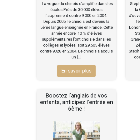
La vogue du chinois s’amplifie dans les
Steph
écoles Près de 30.000 élèves
la
l’apprennent contre 9 000 en 2004.
d’ouve
Depuis 2005, le chinois est devenu la
fé
5ème langue enseignée en France. Cette
Londre
année encore, 10 % d’élèves
St
supplémentaires l’ont choisie dans les
Grand
collèges et lycées, soit 29.505 élèves
Zé
contre 9328 en 2004. Le chinois a acquis
Stepha
un [...]
coé
En savoir plus
Boostez l’anglais de vos
enfants, anticipez l’entrée en
6ème !