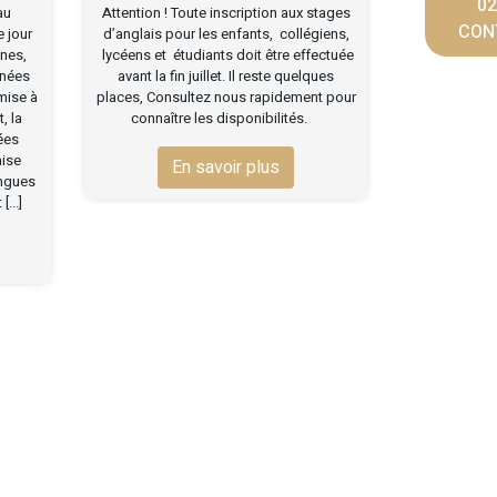
02
au
Attention ! Toute inscription aux stages
CON
e jour
d’anglais pour les enfants, collégiens,
nes,
lycéens et étudiants doit être effectuée
nnées
avant la fin juillet. Il reste quelques
mise à
places, Consultez nous rapidement pour
, la
connaître les disponibilités.
gées
aise
En savoir plus
angues
...]