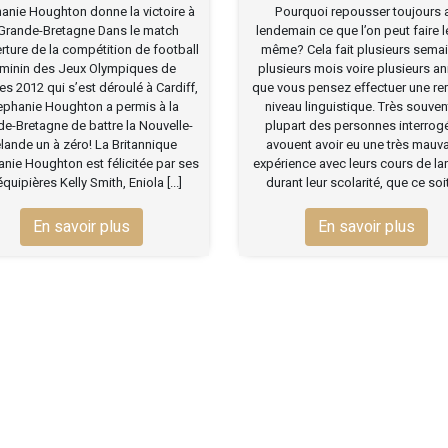
anie Houghton donne la victoire à
Pourquoi repousser toujours 
 Grande-Bretagne Dans le match
lendemain ce que l’on peut faire l
rture de la compétition de football
même? Cela fait plusieurs semai
minin des Jeux Olympiques de
plusieurs mois voire plusieurs a
s 2012 qui s’est déroulé à Cardiff,
que vous pensez effectuer une re
ephanie Houghton a permis à la
niveau linguistique. Très souvent
e-Bretagne de battre la Nouvelle-
plupart des personnes interro
lande un à zéro! La Britannique
avouent avoir eu une très mauv
nie Houghton est félicitée par ses
expérience avec leurs cours de l
quipières Kelly Smith, Eniola [...]
durant leur scolarité, que ce soit [
En savoir plus
En savoir plus