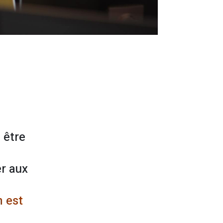
 être
!
r aux
n est