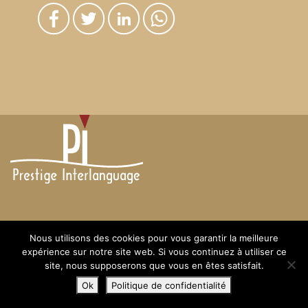
2020 Droits réservés
Nous utilisons des cookies pour vous garantir la meilleure
expérience sur notre site web. Si vous continuez à utiliser ce
site, nous supposerons que vous en êtes satisfait.
Ok
Politique de confidentialité
MENTIONS LÉGALES
-
RGPD
-
SITEMAP