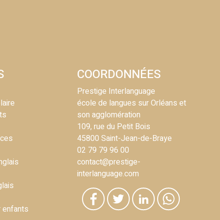
S
COORDONNÉES
Prestige Interlanguage
laire
école de langues sur Orléans et
ts
son agglomération
109, rue du Petit Bois
nces
45800 Saint-Jean-de-Braye
02 79 79 96 00
nglais
contact@prestige-
interlanguage.com
glais
r enfants