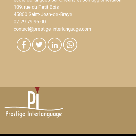
école de langues sur Orléans et son agglomération
109, rue du Petit Bois
45800 Saint-Jean-de-Braye
02 79 79 96 00
contact@prestige-interlanguage.com