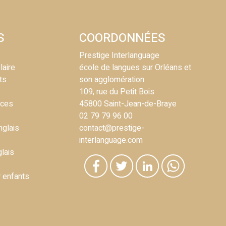
S
COORDONNÉES
Prestige Interlanguage
laire
école de langues sur Orléans et
ts
son agglomération
109, rue du Petit Bois
nces
45800 Saint-Jean-de-Braye
02 79 79 96 00
nglais
contact@prestige-
interlanguage.com
glais
r enfants